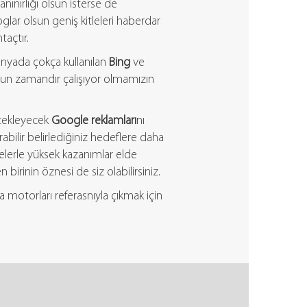
anınırlığı olsun isterse de
loglar olsun geniş kitleleri haberdar
taçtır.
nyada çokça kullanılan
Bing
ve
un zamandır çalışıyor olmamızın
stekleyecek
Google reklamları
nı
ırabilir belirlediğiniz hedeflere daha
tçelerle yüksek kazanımlar elde
birinin öznesi de siz olabilirsiniz.
a motorları referasnıyla çıkmak için