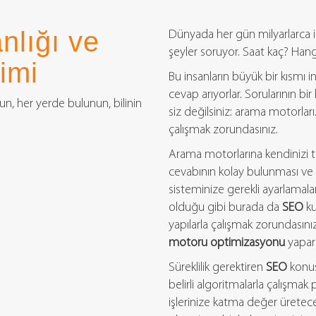
lığı ve
Dünyada her gün milyarlarca in
şeyler soruyor. Saat kaç? Ha
imi
Bu insanların büyük bir kısmı i
cevap arıyorlar. Sorularının bir 
n, her yerde bulunun, bilinin
siz değilsiniz: arama motorları
çalışmak zorundasınız.
Arama motorlarına kendinizi tan
cevabının kolay bulunması ve et
sisteminize gerekli ayarlamala
olduğu gibi burada da
SEO
ku
yapılarla çalışmak zorundasını
motoru optimizasyonu
yapar 
Süreklilik gerektiren
SEO
konus
belirli algoritmalarla çalışm
işlerinize katma değer üretece