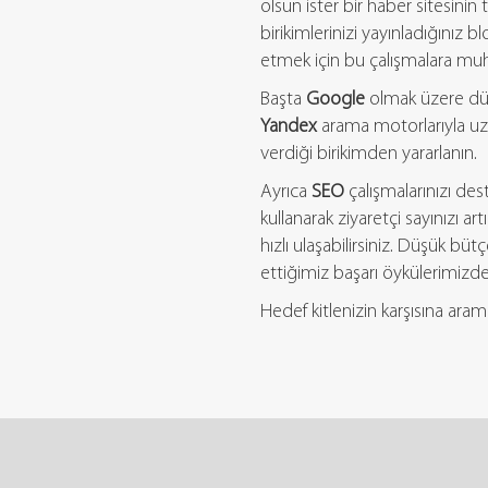
olsun ister bir haber sitesinin t
birikimlerinizi yayınladığınız b
etmek için bu çalışmalara muh
Başta
Google
olmak üzere dü
Yandex
arama motorlarıyla uz
verdiği birikimden yararlanın.
Ayrıca
SEO
çalışmalarınızı de
kullanarak ziyaretçi sayınızı art
hızlı ulaşabilirsiniz. Düşük bü
ettiğimiz başarı öykülerimizden 
Hedef kitlenizin karşısına aram