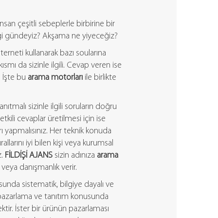
san çeşitli sebeplerle birbirine bir
ngi gündeyiz? Akşama ne yiyeceğiz?
nterneti kullanarak bazı soularına
kısmı da sizinle ilgili. Cevap veren ise
. İşte bu
arama motorları
ile birlikte
ıtmalı sizinle ilgili soruların doğru
kili cevaplar üretilmesi için ise
rı yapmalısınız. Her teknik konuda
rallarını iyi bilen kişi veya kurumsal
z.
FİLDİŞİ AJANS
sizin adınıza
arama
veya danışmanlık verir.
unda sistematik, bilgiye dayalı ve
ak pazarlama ve tanıtım konusunda
ktir. İster bir ürünün pazarlaması