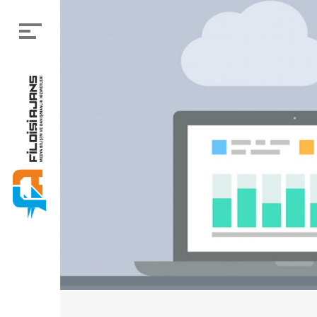
Menü
Anasayfa
Kurumsal
Neler Yapıyoruz
Projelerimiz
Blog
Referanslarımız
Bizden Haberler
İletişim
Bizi