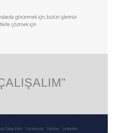
ralarda görünmek için, bütün işlerinizi
lerle çözmek için
 ÇALIŞALIM”
izi Takip Edin
Facebook
Twitter
Linkedin