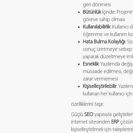
geri dönmesi
Bütünlük
İçinde: Projeni
göreve sahip olması
Kullanılabilirlik
: Kullanıcı d
öğrenme ve kullanım kol
Hata Bulma Kolaylığı
: Si
sonuç üretmeye sebep o
yaparak düzeltmeye im
Esneklik
: Yazılımda değiş
müsaade edilmesi, değişi
zarar vermemesi
Kişiselleştirilebilir
: Yazılı
kullanan her kullanıcı için
özelliklerini taşır.
Güçlü
SEO
yapısıyla geliştiril
internet sitesinden
ERP
çözüm
kişiselleştirilmek için taleplerini