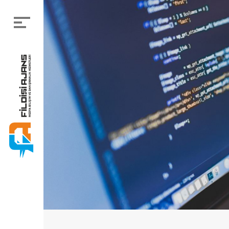
Menü
Anasayfa
Kurumsal
Neler Yapıyoruz
Projelerimiz
Blog
Referanslarımız
Bizden Haberler
İletişim
Bizi