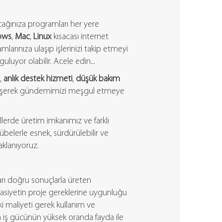
acağınıza programları her yere
ows
,
Mac
,
Linux
kısacası internet
larınıza ulaşıp işlerinizi takip etmeyi
luyor olabilir. Acele edin...
,
anlık destek hizmeti
,
düşük bakım
işerek gündemimizi meşgul etmeye
llerde üretim imkanımız ve farklı
belerle esnek, sürdürülebilir ve
aklanıyoruz.
çları doğru sonuçlarla üreten
asiyetin proje gereklerine uygunluğu
i maliyeti gerek kullanım ve
n iş gücünün yüksek oranda fayda ile