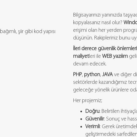
Bilgisayarınızı yanınızda taşıy
kopyalasanız nasıl olur?
Wind
erişimi olan her yerden program
ğımlı, şiir gibi kod yapısı
düşünün. Rakipleriniz bunu uygu
İleri derece güvenlik önlemleri
maliyet
leri ile
WEB yazılım
gel
devam edecek.
PHP
,
python
,
JAVA
ve diğer di
sektörlerde kazandığımız tecrü
geleceğe yönelik ürünlere od
Her projemiz;
Doğru
: Belirtilen ihtiya
Güvenilir
: Sonuç ve hass
Verimli
: Gerek üretimdek
geliştirmedeki sarfedile