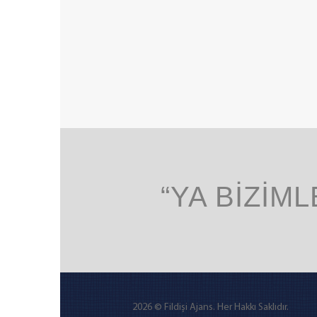
“YA BİZİML
2026 © Fildişi Ajans. Her Hakkı Saklıdır.