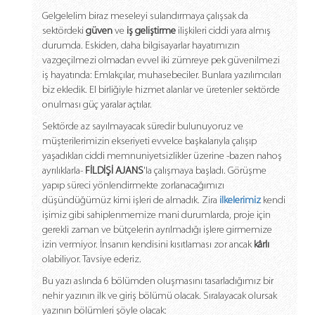
Takip
Gelgelelim biraz meseleyi sulandırmaya çalışsak da
Edin
sektördeki
güven
ve
iş geliştirme
ilişkileri ciddi yara almış
durumda. Eskiden, daha bilgisayarlar hayatımızın
vazgeçilmezi olmadan evvel iki zümreye pek güvenilmezi
iş hayatında: Emlakçılar, muhasebeciler. Bunlara yazılımcıları
biz ekledik. El birliğiyle hizmet alanlar ve üretenler sektörde
onulması güç yaralar açtılar.
Sektörde az sayılmayacak süredir bulunuyoruz ve
müşterilerimizin ekseriyeti evvelce başkalarıyla çalışıp
yaşadıkları ciddi memnuniyetsizlikler üzerine -bazen nahoş
ayrılıklarla-
FİLDİŞİ AJANS
'la çalışmaya başladı. Görüşme
yapıp süreci yönlendirmekte zorlanacağımızı
düşündüğümüz kimi işleri de almadık. Zira
ilkelerimiz
kendi
işimiz gibi sahiplenmemize mani durumlarda, proje için
gerekli zaman ve bütçelerin ayrılmadığı işlere girmemize
izin vermiyor. İnsanın kendisini kısıtlaması zor ancak
kârlı
olabiliyor. Tavsiye ederiz.
Bu yazı aslında 6 bölümden oluşmasını tasarladığımız bir
nehir yazının ilk ve giriş bölümü olacak. Sıralayacak olursak
yazının bölümleri şöyle olacak: