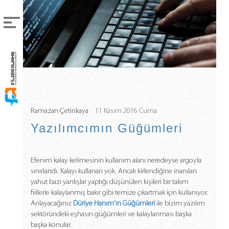
Menü
Anasayfa
Kurumsal
Neler Yapıyoruz
Ramazan Çetinkaya
11 Kasım 2016 Cuma
Projelerimiz
Yazılımcımın Güğümleri
Blog
Referanslarımız
Efenim kalay kelimesinin kullanım alanı neredeyse argoyla
sınırlandı. Kalayı kullanan yok. Ancak kirlendiğine inanılan
Bizden Haberler
yahut bazı yanlışlar yaptığı düşünülen kişileri bir takım
fiillerle kalaylanmış bakır gibi temize çıkartmak için kullanıyor.
İletişim
Anlayacağınız
Düriye Hanım'ın Güğümleri
ile bizim yazılım
sektöründeki eşhasın güğümleri ve kalaylanması başka
Bizi
başka konular.