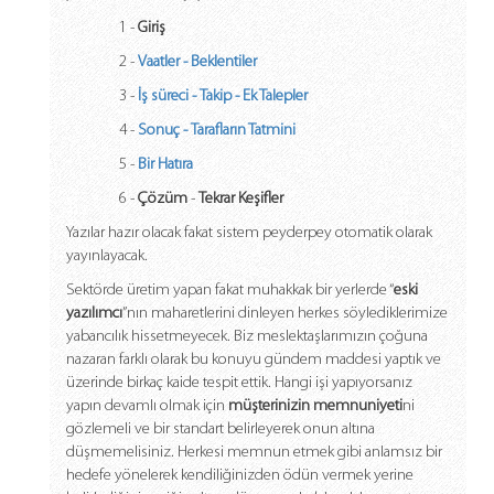
1 -
Giriş
2 -
Vaatler
-
Beklentiler
3 -
İş süreci
-
Takip
-
Ek Talepler
4 -
Sonuç
-
Tarafların Tatmini
5 -
Bir Hatıra
6 -
Çözüm
-
Tekrar Keşifler
Yazılar hazır olacak fakat sistem peyderpey otomatik olarak
yayınlayacak.
Sektörde üretim yapan fakat muhakkak bir yerlerde “
eski
yazılımcı
”nın maharetlerini dinleyen herkes söylediklerimize
yabancılık hissetmeyecek. Biz meslektaşlarımızın çoğuna
nazaran farklı olarak bu konuyu gündem maddesi yaptık ve
üzerinde birkaç kaide tespit ettik. Hangi işi yapıyorsanız
yapın devamlı olmak için
müşterinizin memnuniyeti
ni
gözlemeli ve bir standart belirleyerek onun altına
düşmemelisiniz. Herkesi memnun etmek gibi anlamsız bir
hedefe yönelerek kendiliğinizden ödün vermek yerine