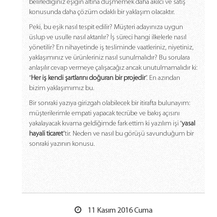
belirlediğiniz eşiğin altına düşmemek daha akılcı ve satış
konusunda daha çözüm odaklı bir yaklaşım olacaktır.
Peki, bu eşik nasıl tespit edilir? Müşteri adayınıza uygun
üslup ve usulle nasıl aktarılır? İş süreci hangi ilkelerle nasıl
yönetilir? En nihayetinde iş tesliminde vaatleriniz, niyetiniz,
yaklaşımınız ve ürünleriniz nasıl sunulmalıdır? Bu sorulara
anlaşılır cevap vermeye çalışacağız ancak unutulmamalıdır ki:
“
Her iş kendi şartlarını doğuran bir projedir
”. En azından
bizim yaklaşımımız bu.
Bir sonraki yazıya girizgah olabilecek bir itirafta bulunayım:
müşterilerimle empati yapacak tecrübe ve bakış açısını
yakalayacak kıvama geldiğimde fark ettim ki yazılım işi “
yasal
hayali ticaret
”tir. Neden ve nasıl bu görüşü savunduğum bir
sonraki yazının konusu.
11 Kasım 2016 Cuma